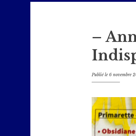
Jazz en Bièvre
– An
Indis
Publié le
6 novembre 