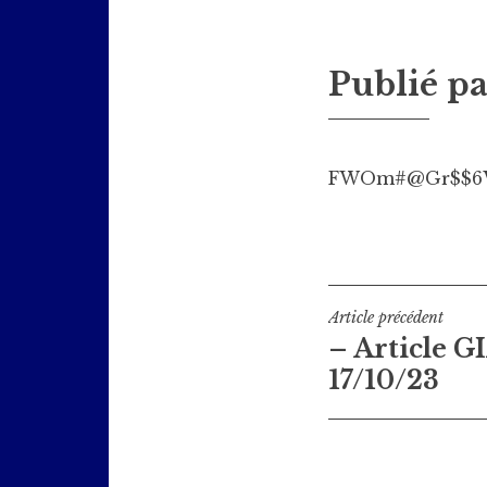
Publié p
FWOm#@Gr$$6
Navigati
Article précédent
– Article 
de
17/10/23
l’article