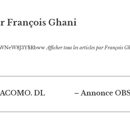
ar
François Ghani
WNeW8J3Y$Rbww
Afficher tous les articles par François G
on
GIACOMO. DL
– Annonce OB