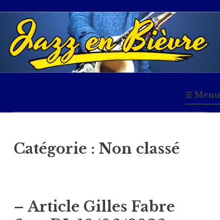
Accéder
au
contenu
principal
Jazz en Bièvre
☰ Menu
Catégorie :
Non classé
– Article Gilles Fabre