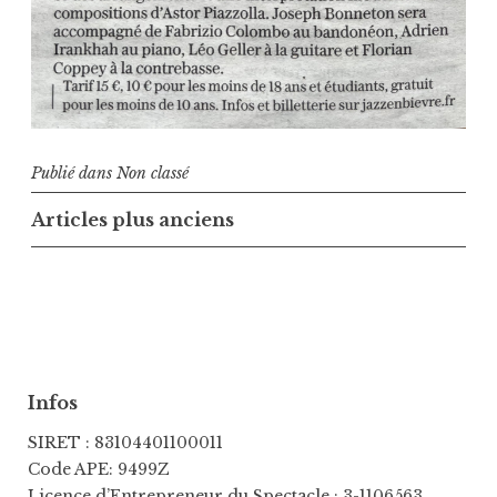
Publié dans
Non classé
Navigation
Articles plus anciens
des
articles
Infos
SIRET : 83104401100011
Code APE: 9499Z
Licence d’Entrepreneur du Spectacle : 3-1106563