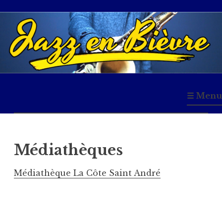
Accéder
au
contenu
principal
Jazz en Bièvre
☰ Menu
Médiathèques
Médiathèque La Côte Saint André