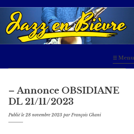
Accéder
au
contenu
principal
Jazz en Bièvre
☰ Menu
– Annonce OBSIDIANE
DL 21/11/2023
Publié le
28 novembre 2023
par
François Ghani