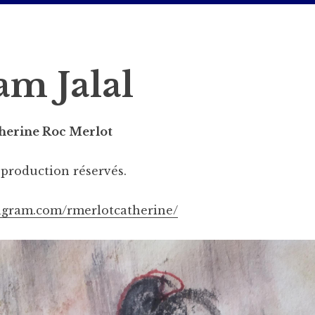
am Jalal
therine Roc Merlot
eproduction réservés.
tagram.com/rmerlotcatherine/