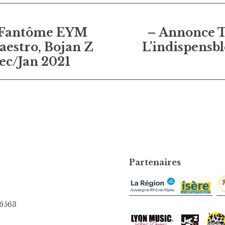
on
 Fantôme EYM
– Annonce T
Maestro, Bojan Z
L’indispensb
ec/Jan 2021
Partenaires
06563