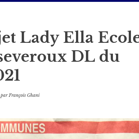
jet Lady Ella Ecol
severoux DL du
021
par
François Ghani