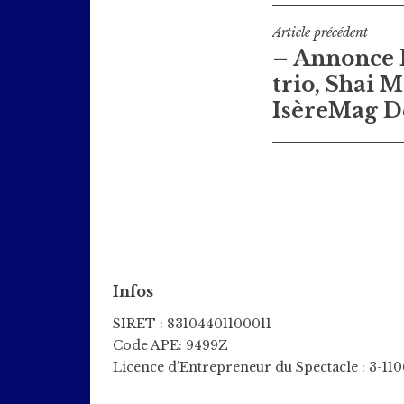
Navigati
Article précédent
– Annonce
de
trio, Shai 
l’article
IsèreMag D
Infos
SIRET : 83104401100011
Code APE: 9499Z
Licence d’Entrepreneur du Spectacle : 3-11