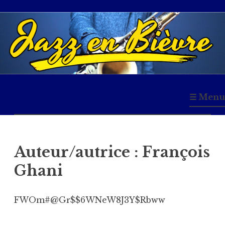
Accéder
au
contenu
principal
Jazz en Bièvre
☰ Menu
Auteur/autrice :
François
Ghani
FWOm#@Gr$$6WNeW8J3Y$Rbww