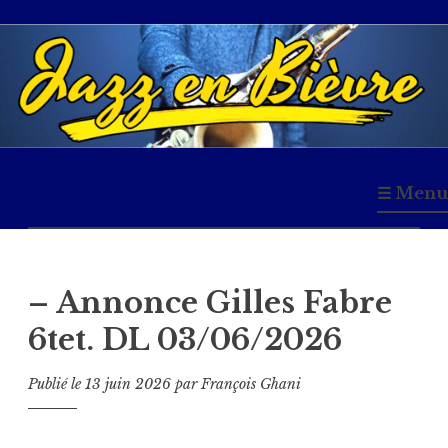
Accéder
au
contenu
principal
Jazz en Bièvre
☰ Menu
– Annonce Gilles Fabre
6tet. DL 03/06/2026
Publié le
13 juin 2026
par
François Ghani