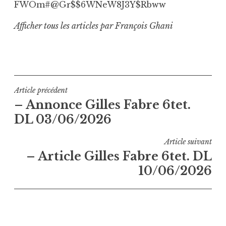
FWOm#@Gr$$6WNeW8J3Y$Rbww
Afficher tous les articles par François Ghani
Navigation
Article précédent
– Annonce Gilles Fabre 6tet.
de
DL 03/06/2026
l’article
Article suivant
– Article Gilles Fabre 6tet. DL
10/06/2026