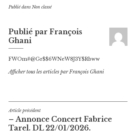
Publié dans
Non classé
Publié par
François
Ghani
FWOm#@Gr$$6WNeW8J3Y$Rbww
Afficher tous les articles par François Ghani
Navigation
Article précédent
– Annonce Concert Fabrice
de
Tarel. DL 22/01/2026.
l’article