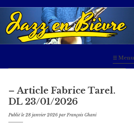
Accéder
au
contenu
principal
Jazz en Bièvre
☰ Menu
– Article Fabrice Tarel.
DL 23/01/2026
Publié le
28 janvier 2026
par
François Ghani