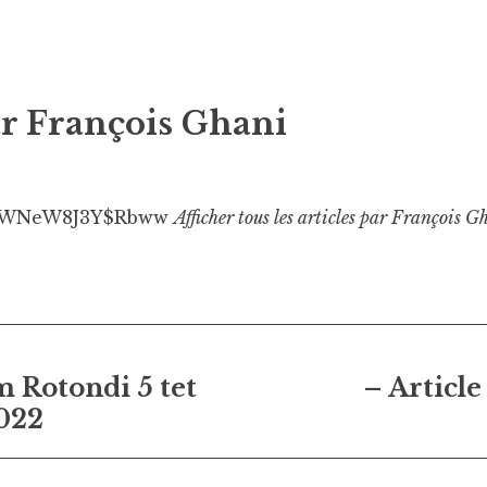
ar
François Ghani
WNeW8J3Y$Rbww
Afficher tous les articles par François G
on
m Rotondi 5 tet
– Articl
022