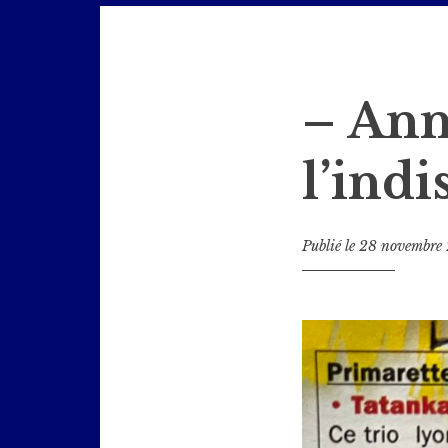
Jazz en Bièvre
– Ann
l’ind
Publié le
28 novembre