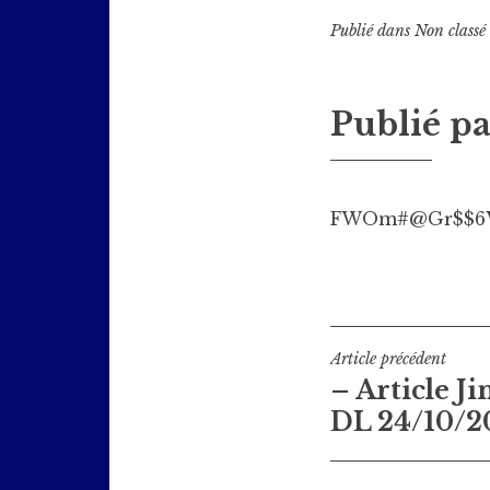
Publié dans
Non classé
Publié p
FWOm#@Gr$$6
Navigati
Article précédent
– Article Ji
de
DL 24/10/2
l’article