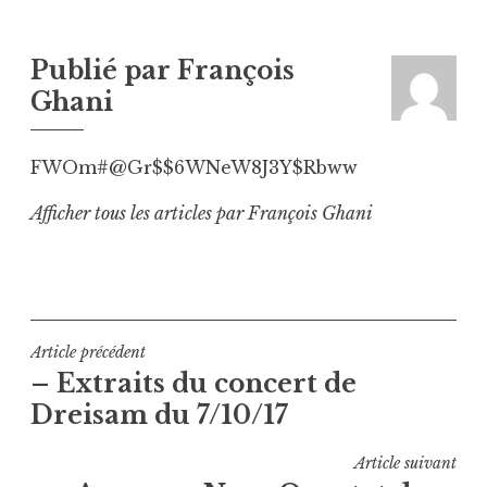
Publié par
François
Ghani
FWOm#@Gr$$6WNeW8J3Y$Rbww
Afficher tous les articles par François Ghani
Navigation
Article précédent
– Extraits du concert de
de
Dreisam du 7/10/17
l’article
Article suivant