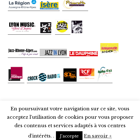
En poursuivant votre navigation sur ce site, vous
Fièrement propulsé par WordPress
acceptez l’utilisation de cookies pour vous proposer
Thème : Libre 2 par
Automattic
.
des contenus et services adaptés à vos centres
d’intérêts. .
En savoir +
J'accepte