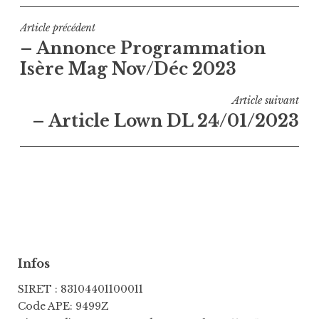
Navigation
Article précédent
– Annonce Programmation
de
Isère Mag Nov/Déc 2023
l’article
Article suivant
– Article Lown DL 24/01/2023
Infos
SIRET : 83104401100011
Code APE: 9499Z