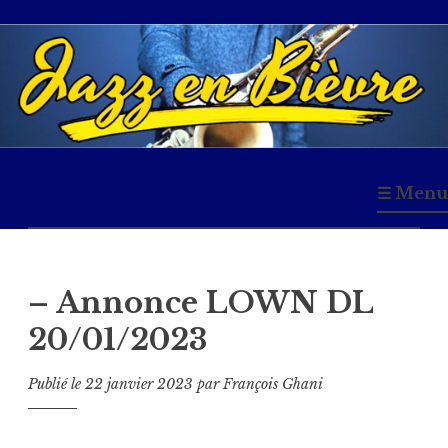
Accéder
au
contenu
principal
Jazz en Bièvre
☰ Menu
– Annonce LOWN DL
20/01/2023
Publié le
22 janvier 2023
par
François Ghani