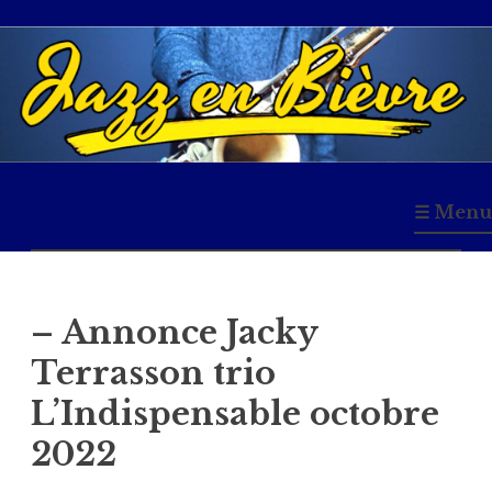
Accéder
au
contenu
principal
Jazz en Bièvre
☰ Menu
– Annonce Jacky
Terrasson trio
L’Indispensable octobre
2022