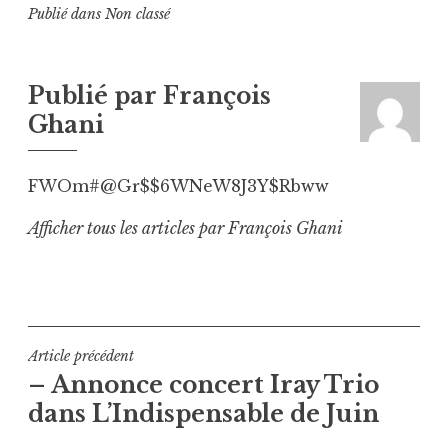
Publié dans
Non classé
Publié par
François
Ghani
FWOm#@Gr$$6WNeW8J3Y$Rbww
Afficher tous les articles par François Ghani
Navigation
Article précédent
– Annonce concert Iray Trio
de
dans L’Indispensable de Juin
l’article