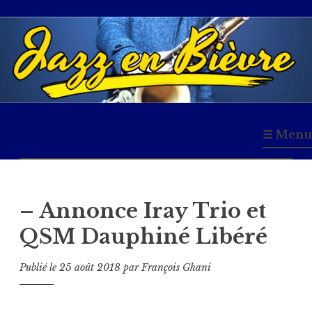
Accéder
au
contenu
principal
Jazz en Bièvre
☰ Menu
– Annonce Iray Trio et
QSM Dauphiné Libéré
Publié le
25 août 2018
par
François Ghani