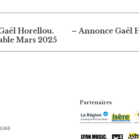
on
Gaël Horellou.
– Annonce Gaël H
able Mars 2025
Partenaires
06563