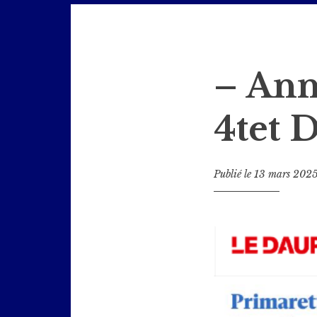
Jazz en Bièvre
– Ann
4tet 
Publié le
13 mars 202