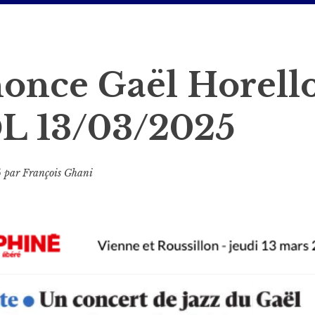
once Gaël Horell
DL 13/03/2025
5
par
François Ghani