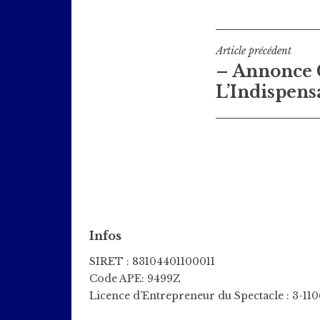
Navigati
Article précédent
– Annonce 
de
L’Indispens
l’article
Infos
SIRET : 83104401100011
Code APE: 9499Z
Licence d’Entrepreneur du Spectacle : 3-11