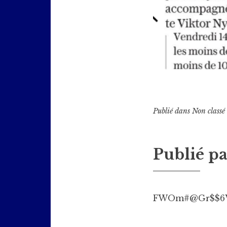
Publié dans
Non classé
Publié p
FWOm#@Gr$$6