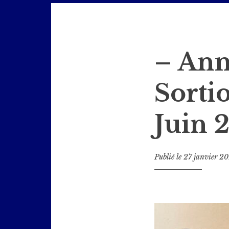
Jazz en Bièvre
– Ann
Sortio
Juin 
Publié le
27 janvier 2