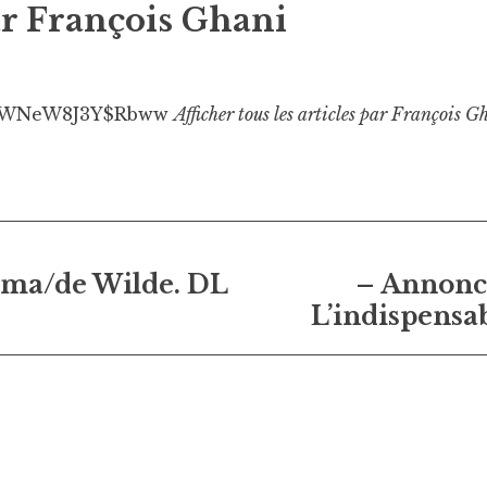
ar
François Ghani
WNeW8J3Y$Rbww
Afficher tous les articles par François G
on
ema/de Wilde. DL
– Annonc
L’indispensa