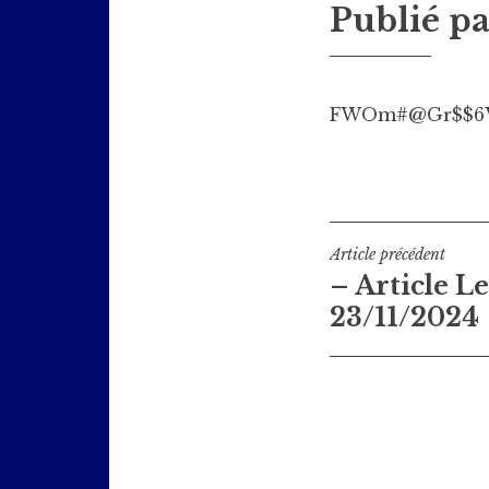
Publié p
FWOm#@Gr$$6
Navigati
Article précédent
– Article L
de
23/11/2024
l’article