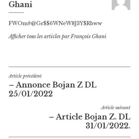
Ghani
FWOm#@Gr$$6WNeW8J3Y$Rbww
Afficher tous les articles par François Ghani
Navigation
Article précédent
– Annonce Bojan Z DL
de
25/01/2022
l’article
Article suivant
– Article Bojan Z. DL
31/01/2022.