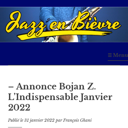
Accéder
au
contenu
principal
Jazz en Bièvre
☰ Menu
– Annonce Bojan Z.
L’Indispensable Janvier
2022
Publié le
31 janvier 2022
par
François Ghani