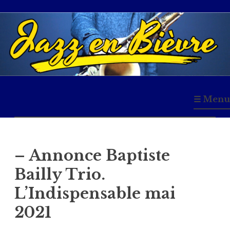
Accéder
au
contenu
principal
Jazz en Bièvre
☰ Menu
– Annonce Baptiste
Bailly Trio.
L’Indispensable mai
2021