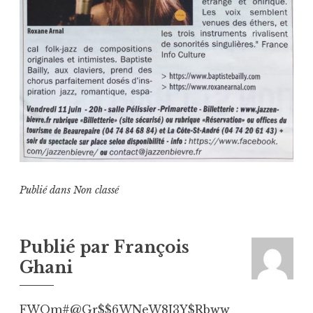
Publié dans
Non classé
Publié par
François
Ghani
FWOm#@Gr$$6WNeW8J3Y$Rbww