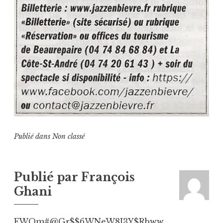
Publié dans
Non classé
Publié par
François
Ghani
FWOm#@Gr$$6WNeW8J3Y$Rbww