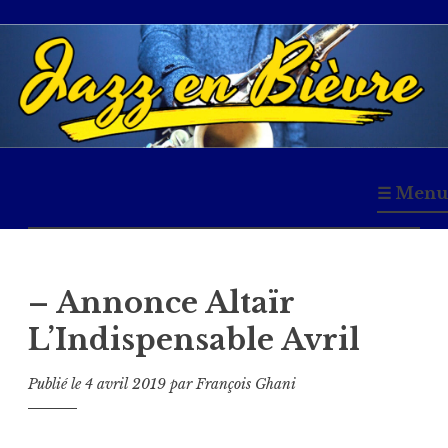
Accéder
au
contenu
principal
Jazz en Bièvre
☰ Menu
– Annonce Altaïr
L’Indispensable Avril
Publié le
4 avril 2019
par
François Ghani