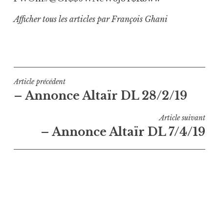
Afficher tous les articles par François Ghani
Navigation
Article précédent
– Annonce Altaïr DL 28/2/19
de
l’article
Article suivant
– Annonce Altaïr DL 7/4/19