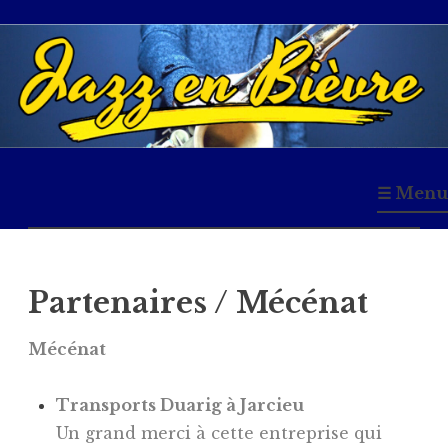
Accéder
au
contenu
principal
Jazz en Bièvre
☰ Menu
Partenaires / Mécénat
Mécénat
Transports Duarig à Jarcieu
Un grand merci à cette entreprise qui